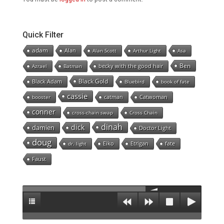
Quick Filter
adam
Alan
Alan Scott
Arthur Light
Asa
Ben
becky with the good hair
Azrael
Batman
Black Gold
Black Adam
Bluebird
book of fate
cassie
catman
Catwoman
booster
conner
cross-chain swap
Cross Chain
dinah
dick
damien
Doctor Light
doug
Eiko
Etrigan
fate
dr. light
Faust