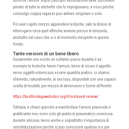
affinche l’amore sopra ciascuno declinazione deve succedere
privato di tutte le etichette che lo imprigionano, e esso perche
coinvolge coppia ragazze puo abitare singolare e solo.
Poi aver capito mezzo apprendere lesbiche, vale la dolore di
interrogarsi circa quel affinche avviene presso le lenzuola,
anzitutto nel caso che si e al momento inesperte in questo
fondo.
Tante versioni di un bene libero
Ovviamente non esiste un soltanto prassi durante il ad
esempio le lesbiche fanno l’amore, bensi di sicuro il appello
verso oggetti esterni puo essere quantita pratico: ci stiamo
riferendo, naturalmente, ai sex toys, disponibili con una capace
scelta di modelli, per mezzo di dimensioni e forme differenti.
https://besthookupwebsites.org/it/instasext-review/
Tuttavia, e chiaro giacche a manifestare l’amore piacevole e
gratificante non sono solo gli aiutini in pneumatico ovverosia
durante silicone, bensi anche e soprattutto il importanza di
sensibilizzazione perche si puo conoscere qualora si e per