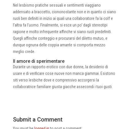
Nel lesbismo pratiche sessuali e sentimenti viaggiano
addensato a braccetto, ciononostante non e in quanto ci siano
ruoli ben definiti in inizio ai quali una collaboratore fa la colf e
l’altra fa l’uomo. Finalmente, si esce un po’ dagli stereotipi
ragione e molto infrequente affinche vi siano ruoli predefiniti.
Quegli affinche conteggio e procurarsi del diletto mutuo, e
dunque ognuna delle coppia amante si comporta mezzo
meglio crede.
Il amore di sperimentare
Durante un rapporto erotico con due donne, la desiderio di
usare e di verificare cose nuove non manca giammai. Esistono
siti verso lesbiche dove e comprensivo accorgersi la
collaboratrice familiare giusta giacche assecondi i tuoi gusti.
Submit a Comment
You must be
logged in
to post a comment.