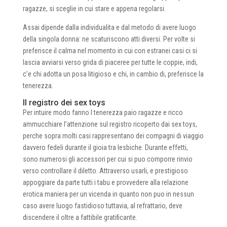
ragazze, si sceglie in cui stare e appena regolarsi.
Assai dipende dalla individualita e dal metodo di avere luogo
della singola donna: ne scaturiscono atti diversi. Per volte si
preferisce il calma nel momento in cui con estranei casi ci si
lascia avviarsi verso grida di piaceree per tutte le coppie, indi,
c’e chi adotta un posa litigioso e chi, in cambio di, preferisce la
tenerezza.
Il registro dei sex toys
Per intuire modo fanno l tenerezza paio ragazze e ricco
ammucchiare l’attenzione sul registro ricoperto dai sex toys,
perche sopra molti casi rappresentano dei compagni di viaggio
davvero fedeli durante il gioia tra lesbiche. Durante effetti,
sono numerosi gli accessori per cui si puo comporre rinvio
verso controllare il diletto. Attraverso usarli, e prestigioso
appoggiare da parte tutti i tabu e provvedere alla relazione
erotica maniera per un vicenda in quanto non puo in nessun
caso avere luogo fastidioso tuttavia, al refrattario, deve
discendere il oltre a fattibile gratificante.